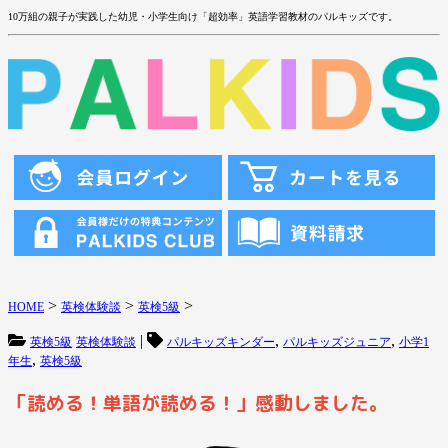
10万組の親子が実践した幼児・小学生向け「超効率」英語学習教材のパルキッズです。
>
>
>
HOME
英検体験談
英検5級
|
,
,
英検5級
英検体験談
パルキッズキンダー
パルキッズジュニア
小学1
,
年生
英検5級
「読める！単語が読める！」感動しました。