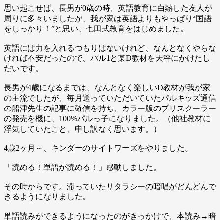
思い起こせば、長男が0歳の時、英語教育に白熱した友人が
周りに多々いましたが、我が家は英語よりもやっぱり“国語
をしっかり！”と思い、七田式教育をはじめました。
英語には力を入れるつもりはないけれど、なんとなくやらな
ければ不安だったので、パル1と某D教材を天秤にかけたし
だいです。
長男が4歳になるまでは、なんとなく楽しいD教材が我が家
の主流でしたが、毎月送っていただいていたパルキッズ通信
の船津先生の記事に確信を持ち、カラー版のプリスクーラー
の発売を機に、100%パルっ子になりました。（他社教材に
浮気していたこと、申し訳なく思います。）
4歳2ヶ月～、キンダーのサイトワーズをやりました。
「読める！単語が読める！」感動しました。
その時からです。滞っていたリタラシーの暗唱がどんどんで
きるようになりました。
単語読みができるようになったのがきっかけで、本読み→暗