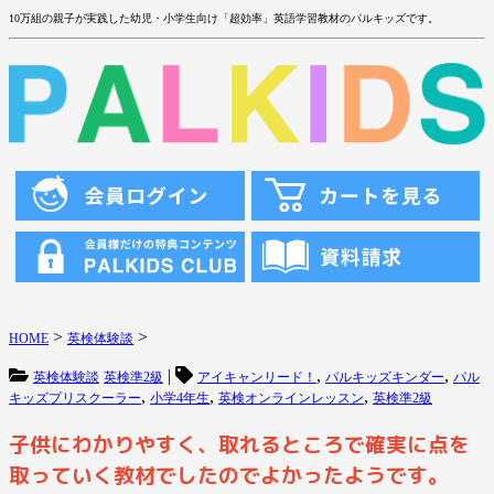
10万組の親子が実践した幼児・小学生向け「超効率」英語学習教材のパルキッズです。
>
>
HOME
英検体験談
|
,
,
英検体験談
英検準2級
アイキャンリード！
パルキッズキンダー
パル
,
,
,
キッズプリスクーラー
小学4年生
英検オンラインレッスン
英検準2級
子供にわかりやすく、取れるところで確実に点を
取っていく教材でしたのでよかったようです。