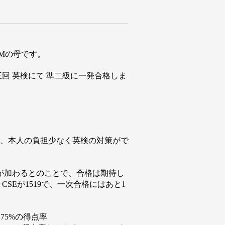
Mの母です。
三回 英検にて 準二級に一発合格しま
、本人の負担少なく英検の対策がで
文が加わるとのことで、合格は期待し
SEが1519で、一次合格にはあと1
は75%の得点率