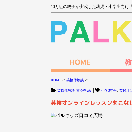
10万組の親子が実践した幼児・小学生向け
>
>
HOME
英検体験談
|
,
英検体験談
英検準2級
小学3年生
英検オ
英検オンラインレッスンをこな