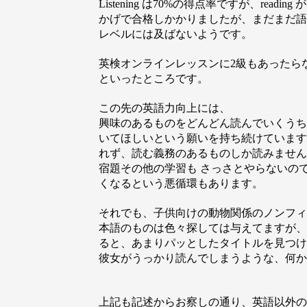
Listening は70%の得点率ですが、readin
かげで合格しかかりましたが、まだまだ語
レベルには及ばないようです。
英検オンラインレッスンに2級もあったら
といったところです。
この先の英語力向上には、
興味のあるものをどんどん読んでいくうち
いてほしいという願いを持ち続けています
れず、読む義務のあるものしか読みません
宿題その他の学習も さっさとやらないの
くなるという悪循環もあります。
それでも、子供向けの動物関係のノンフィ
本語のものは色々探しては与えてますが、
ると、あまりパッとしたタイトルを見つけ
彼女がうっかり読んでしまうような、何か
上記も記述からお察しの通り、英語以外の