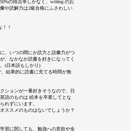
g が50%の得点率しかなく、writing のお
彙や読解力は2級合格にふさわしい
な！！
に、いつの間にか読力と語彙力がつ
が、なかなか読書を好きになってく
。(日本語もしかり)
で、結果的に読書に充てる時間が無
クションが一番好きそうなので、日
英語のものは 絵本を卒業してとな
られずにいます。
オススメのものはないでしょうか？
学習に関しても、勉強への意欲や全