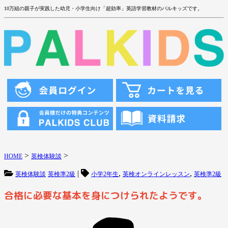
10万組の親子が実践した幼児・小学生向け「超効率」英語学習教材のパルキッズです。
>
>
HOME
英検体験談
|
,
,
英検体験談
英検準2級
小学2年生
英検オンラインレッスン
英検準2級
合格に必要な基本を身につけられたようです。