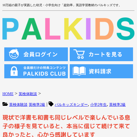
10万組の親子が実践した幼児・小学生向け「超効率」英語学習教材のパルキッズです。
>
>
HOME
英検体験談
|
,
,
英検体験談
英検準2級
パルキッズキンダー
小学2年生
英検準2級
現状で洋書も和書も同じレベルで楽しんでいる息
子の様子を見ていると、本当に信じて続けて来て
良かったと、心から感謝しています