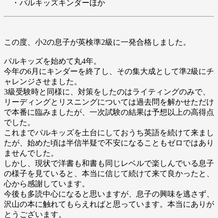
・パルキッズキンダーほか
この度、小2の息子が英検準2級に一発合格しました。
パルキッズを始めて丸4年。
今年の6月にキンダーを終了し、その集大成として準2級にチ
ャレンジさせました。
3級受験時と同様に、対策をしたのはライティングのみで、
リーディングとリスニングについては過去問を解かせただけ
で本番に臨みましたが、一次試験の結果は予想以上の高得点
でした。
これまでパルキッズを土台にしておうち英語を続けて来まし
たが、始めた頃は半信半疑で不安になることもゼロではあり
ませんでした。
しかし、現状で洋書も和書も同じレベルで楽しんでいる息子
の様子を見ていると、本当に信じて続けて来て良かったと、
心から感謝しています。
今後も多読中心になると思いますが、息子の興味を逃さず、
沢山の本に触れてもらえればと思っています。本当にありが
とうございます。