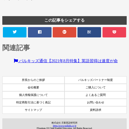
この記事をシェアする
B!
関連記事
パルキッズ通信【2021年8月特集】英語習得は速度が命
所長からのご挨拶
パルキッズパートナー制度
会社概要
ご購入について
個人情報保護について
よくあるご質問
特定商取引法に基づく表記
お問い合わせ
サイトマップ
資料請求
資料請求
7日間体験レッスン
株式会社 児童英語研究所
付き
https://www.palkids.co.jp
©Institute Of Child English Education. All Rights Reserved.