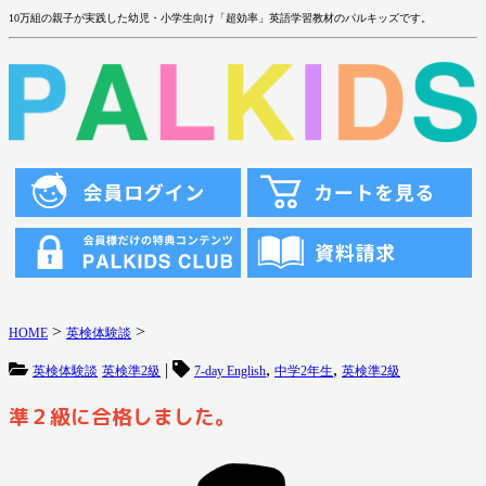
10万組の親子が実践した幼児・小学生向け「超効率」英語学習教材のパルキッズです。
>
>
HOME
英検体験談
|
,
,
英検体験談
英検準2級
7-day English
中学2年生
英検準2級
準２級に合格しました。