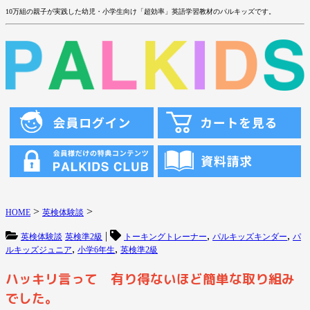
10万組の親子が実践した幼児・小学生向け「超効率」英語学習教材のパルキッズです。
>
>
HOME
英検体験談
|
,
,
英検体験談
英検準2級
トーキングトレーナー
パルキッズキンダー
パ
,
,
ルキッズジュニア
小学6年生
英検準2級
ハッキリ言って 有り得ないほど簡単な取り組み
でした。