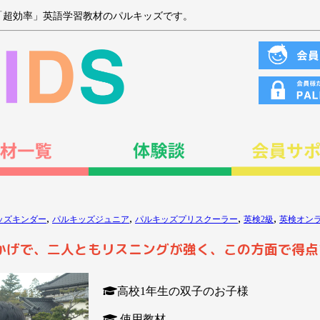
「超効率」英語学習教材のパルキッズです。
,
,
,
,
ッズキンダー
パルキッズジュニア
パルキッズプリスクーラー
英検2級
英検オン
かげで、二人ともリスニングが強く、この方面で得点
高校1年生の双子のお子様
使用教材