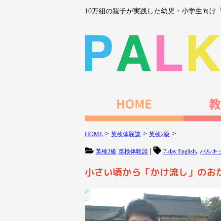
10万組の親子が実践した幼児・小学生向け
>
>
>
HOME
英検体験談
英検2級
|
,
英検2級
英検体験談
7-day English
パルキ
小さい頃から「かけ流し」のお