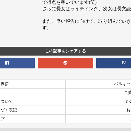
で得点を稼いでいます(笑)
さらに長女はライティング、次女は長文読
また、良い報告に向けて、取り組んでいき
す。
この記事をシェアする
B!
ご挨拶
パルキッ
要
ご
について
よ
基づく表記
お
ップ