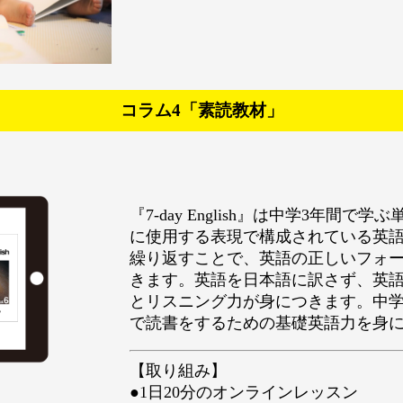
コラム4「素読教材」
『7-day English』は中学3年間
に使用する表現で構成されている英
繰り返すことで、英語の正しいフォ
きます。英語を日本語に訳さず、英
とリスニング力が身につきます。中
で読書をするための基礎英語力を身
【取り組み】
●1日20分のオンラインレッスン