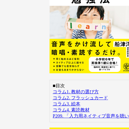
■目次
コラム1. 教材の選び方
コラム2. フラッシュカード
コラム3. 絵本
コラム4. 素読教材
P209. 「入力用ネイティブ音声を聴