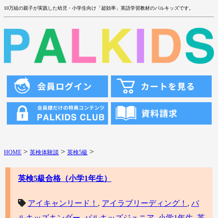
10万組の親子が実践した幼児・小学生向け「超効率」英語学習教材のパルキッズです。
>
>
>
HOME
英検体験談
英検5級
英検5級合格（小学1年生）
アイキャンリード！
,
アイラブリーディング！
,
パ
ルキッズキンダー
,
パルキッズジュニア
,
小学1年生
,
英