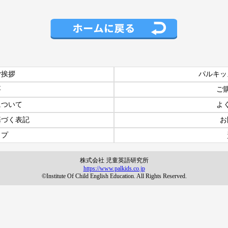
ご挨拶
パルキッ
要
ご
について
よ
基づく表記
お
ップ
株式会社 児童英語研究所
https://www.palkids.co.jp
©Institute Of Child English Education. All Rights Reserved.