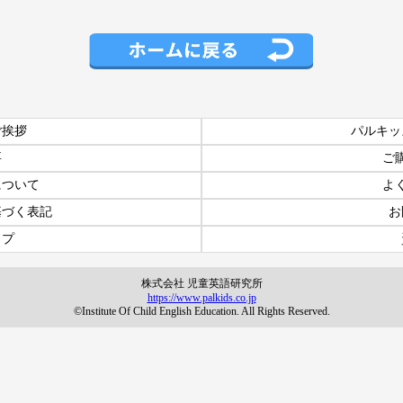
ご挨拶
パルキッ
要
ご
について
よ
基づく表記
お
ップ
株式会社 児童英語研究所
https://www.palkids.co.jp
©Institute Of Child English Education. All Rights Reserved.