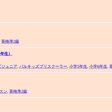
,
英検準2級
5年生）
ズジュニア
,
パルキッズプリスクーラー
,
小学5年生
,
小学6年生
,
スン
,
英検準2級