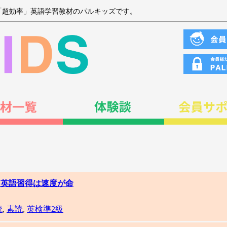
「超効率」英語学習教材のパルキッズです。
】英語習得は速度が命
読
,
素読
,
英検準2級