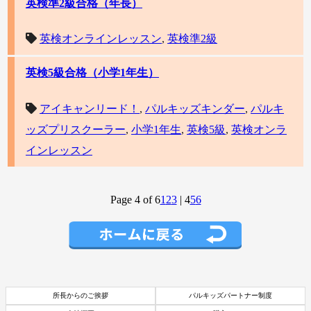
英検準2級合格（年長）
英検オンラインレッスン
,
英検準2級
英検5級合格（小学1年生）
アイキャンリード！
,
パルキッズキンダー
,
パルキ
ッズプリスクーラー
,
小学1年生
,
英検5級
,
英検オンラ
インレッスン
Page 4 of 6
1
2
3
|
4
5
6
所長からのご挨拶
パルキッズパートナー制度