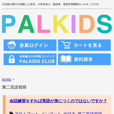
10万組の親子が実践した幼児・小学生向け「超効率」英語学習教材のパルキッズです。
>
HOME
第二言語習得
会話練習をすれば英語が身につくのではないですか？
アウトプット
,
インプット
,
会話力
,
第二言語習得
,