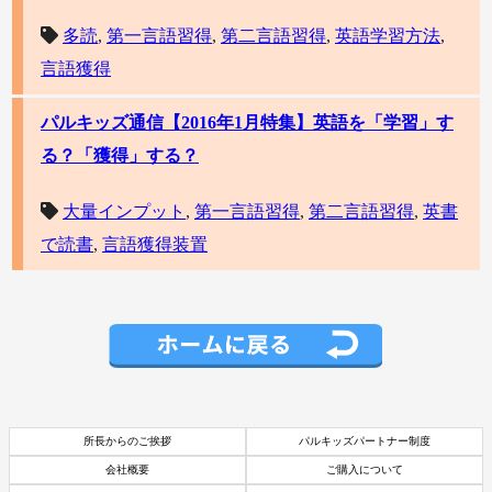
多読
,
第一言語習得
,
第二言語習得
,
英語学習方法
,
言語獲得
パルキッズ通信【2016年1月特集】英語を「学習」す
る？「獲得」する？
大量インプット
,
第一言語習得
,
第二言語習得
,
英書
で読書
,
言語獲得装置
所長からのご挨拶
パルキッズパートナー制度
会社概要
ご購入について