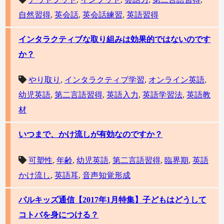
自然習得
,
英会話
,
英会話練習
,
英語習得
インタラクティブな取り組みは効果的ではないのです
か？
やり取り
,
インタラクティブ学習
,
オンライン英語
,
幼児英語
,
第二言語習得
,
英語入力
,
英語学習法
,
英語教
材
いつまで、かけ流しが有効なのですか？
可塑性
,
年齢
,
幼児英語
,
第二言語習得
,
臨界期
,
英語
かけ流し
,
英語耳
,
音声知覚形成
パルキッズ通信【2017年1月特集】子どもはどうして
コトバを身につける？