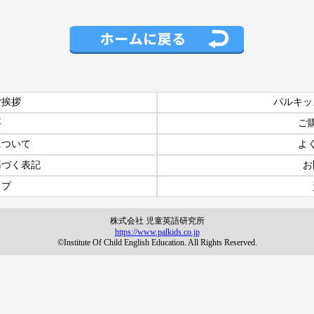
ご挨拶
パルキッ
要
ご
について
よ
基づく表記
お
ップ
株式会社 児童英語研究所
https://www.palkids.co.jp
©Institute Of Child English Education. All Rights Reserved.