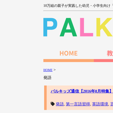
10万組の親子が実践した幼児・小学生向け
>
HOME
発語
パルキッズ通信【2016年8月特集
発語
,
第一言語習得
,
英語環境
,