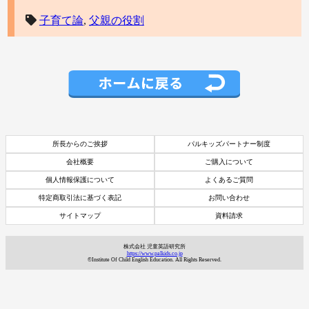
子育て論
,
父親の役割
所長からのご挨拶
パルキッズパートナー制度
会社概要
ご購入について
個人情報保護について
よくあるご質問
特定商取引法に基づく表記
お問い合わせ
サイトマップ
資料請求
株式会社 児童英語研究所
https://www.palkids.co.jp
©Institute Of Child English Education. All Rights Reserved.
資料請求
7日間体験レッスン
付き