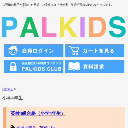
10万組の親子が実践した幼児・小学生向け「超効率」英語学習教材のパルキッズです。
>
HOME
小学4年生
英検4級合格（小学4年生）
小学4年生
,
英検4級