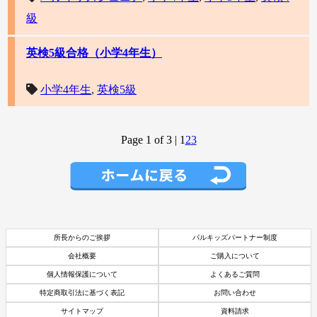
級
英検5級合格（小学4年生）
小学4年生
,
英検5級
Page 1 of 3
|
1
2
3
所長からのご挨拶
パルキッズパートナー制度
会社概要
ご購入について
個人情報保護について
よくあるご質問
特定商取引法に基づく表記
お問い合わせ
サイトマップ
資料請求