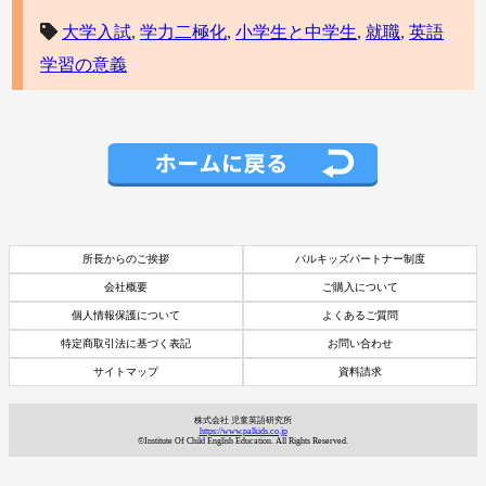
大学入試
,
学力二極化
,
小学生と中学生
,
就職
,
英語
学習の意義
所長からのご挨拶
パルキッズパートナー制度
会社概要
ご購入について
個人情報保護について
よくあるご質問
特定商取引法に基づく表記
お問い合わせ
サイトマップ
資料請求
資料請求
株式会社 児童英語研究所
https://www.palkids.co.jp
7日間体験レッスン
©Institute Of Child English Education. All Rights Reserved.
付き