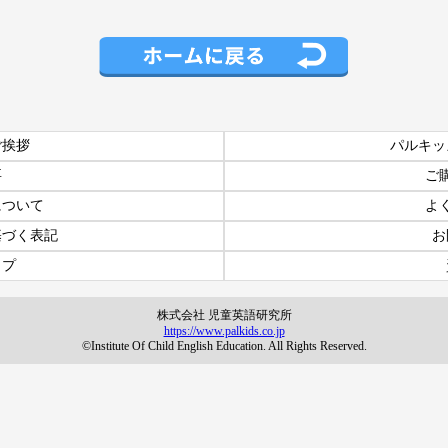
ご挨拶
パルキッ
要
ご
について
よ
基づく表記
お
ップ
株式会社 児童英語研究所
https://www.palkids.co.jp
©Institute Of Child English Education. All Rights Reserved.