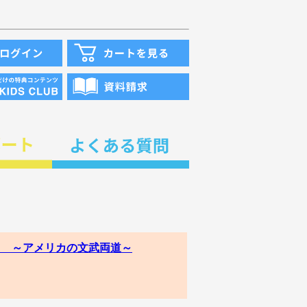
５ ～アメリカの文武両道～