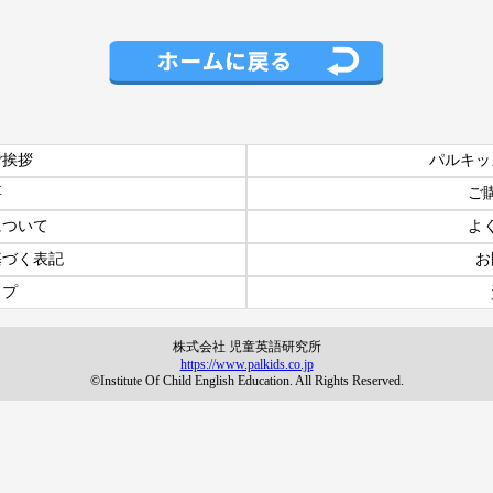
ご挨拶
パルキッ
要
ご
について
よ
基づく表記
お
ップ
株式会社 児童英語研究所
https://www.palkids.co.jp
©Institute Of Child English Education. All Rights Reserved.