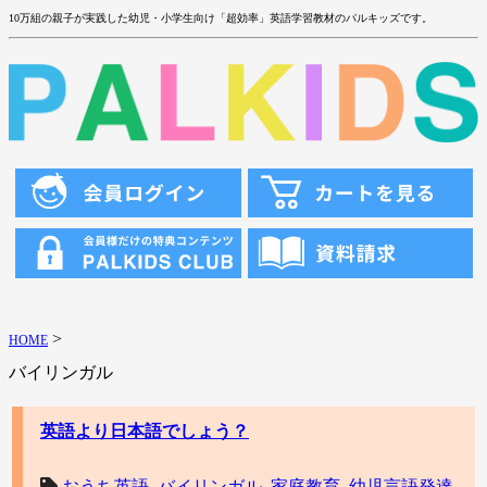
10万組の親子が実践した幼児・小学生向け「超効率」英語学習教材のパルキッズです。
>
HOME
バイリンガル
英語より日本語でしょう？
おうち英語
,
バイリンガル
,
家庭教育
,
幼児言語発達
,