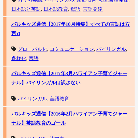
日本語と英語
,
日本語教育
,
母語
,
言語発達
パルキッズ通信【2017年10月特集】すべての言語は方
言?!
グローバル化
,
コミュニケーション
,
バイリンガル
,
多様化
,
言語
パルキッズ通信【2017年3月ハワイアン子育てジャー
ナル】バイリンガルは訳さない
バイリンガル
,
言語教育
パルキッズ通信【2016年2月ハワイアン子育てジャー
ナル】英語教育のゴール