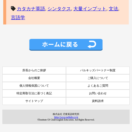
カタカナ英語
,
シンタクス
,
大量インプット
,
文法
,
言語学
所長からのご挨拶
パルキッズパートナー制度
会社概要
ご購入について
個人情報保護について
よくあるご質問
特定商取引法に基づく表記
お問い合わせ
サイトマップ
資料請求
資料請求
株式会社 児童英語研究所
https://www.palkids.co.jp
7日間体験レッスン
©Institute Of Child English Education. All Rights Reserved.
付き