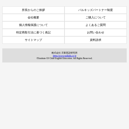
所長からのご挨拶
パルキッズパートナー制度
会社概要
ご購入について
個人情報保護について
よくあるご質問
特定商取引法に基づく表記
お問い合わせ
サイトマップ
資料請求
株式会社 児童英語研究所
https://www.palkids.co.jp
©Institute Of Child English Education. All Rights Reserved.
資料請求
7日間体験レッスン
付き