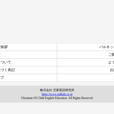
ご挨拶
パルキッ
要
ご
について
よ
基づく表記
お
ップ
株式会社 児童英語研究所
https://www.palkids.co.jp
©Institute Of Child English Education. All Rights Reserved.