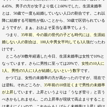
4.45%、男子の方が女子より低く2.60%でした。生涯未婚率
とは、50歳で一度も結婚していない人口の割合です。これ以
降に結婚する可能性が低いことから、50歳で区切られている
ようですが、まぁ、おおよそ妥当な基準でしょう。
つまり、
35年前、今の親の世代の子ども時代には、生涯結
婚しない人の割合は、100人中男女平均しても3人強
だったわ
けです。
ところが30数年経過した今日、生涯未婚率は女性で10%と
なっています。さらに男性に至っては20%で、
女性の10人に
1人、男性の5人に1人が結婚しないという数字
です。
かつては、女性の未婚率の方が高かったのですが、現在で
は逆転。それどころか、
35年前の10倍近くまで男性の未婚率
が上昇
しています。上昇というよりは「うなぎ登り」と言う
べきかもしれません。この上昇率が現状で高止まりすること
は考えにくいので、これからもしばらく未婚率は上昇し続け