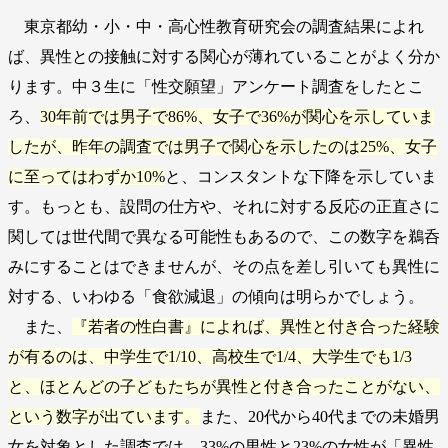
東京都幼・小・中・高心性教育研究会の調査結果によれ
ば、異性との接触に対する関心が薄れていることがよく分か
ります。中３生に「性交願望」アンケート調査をしたとこ
ろ、
30年前では男子で86%、女子で36%が関心を示していま
したが、昨年の調査では男子で関心を示したのは25%、女子
に至ってはわずか10%
と、コンスタントな下降を示していま
す。もっとも、設問の仕方や、それに対する反応の正直さに
関しては世代間で異なる可能性もあるので、この数字を鵜呑
みにすることはできませんが、その点を差し引いても異性に
対する、いわゆる「食欲減退」の傾向は明らかでしょう。
また、
『若者の性白書』によれば、異性と付き合った経験
が有るのは、中学生で1/10、高校生で1/4、大学生でも1/3
と、ほとんどの子どもたちが異性と付き合ったことがない、
という数字が出ています。
また、20代から40代までの未婚男
女を対象とした調査では、33%の男性と23%の女性が「異性