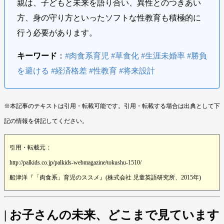
親は、子どもと未来を語り合い、異性とのつきあい
方、身の守り方といったソフトな性教育も積極的に
行う必要があります。
キーワード
：
#肉食系育児 #草食化 #生涯未婚率 #勝負
を避ける #経済格差 #性教育 #将来設計
※本記事のテキストは引用・転載可能です。引用・転載する場合は出典として下
記の情報を併記してください。
引用・転載元：
http://palkids.co.jp/palkids-webmagazine/tokushu-1510/ ‎
船津洋『「肉食系」育児のススメ』(株式会社 児童英語研究所、2015年)
| お子さんの未来、どこまで見ています