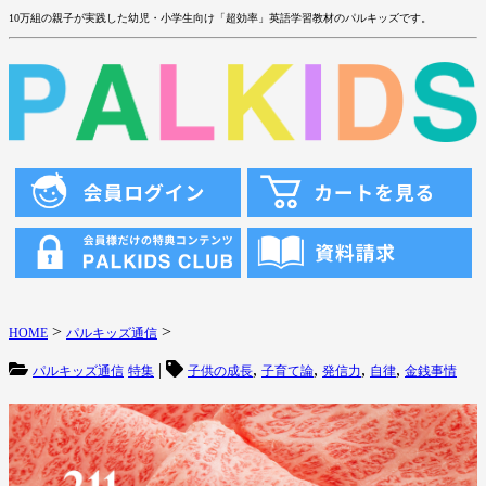
10万組の親子が実践した幼児・小学生向け「超効率」英語学習教材のパルキッズです。
>
>
HOME
パルキッズ通信
|
,
,
,
,
パルキッズ通信
特集
子供の成長
子育て論
発信力
自律
金銭事情