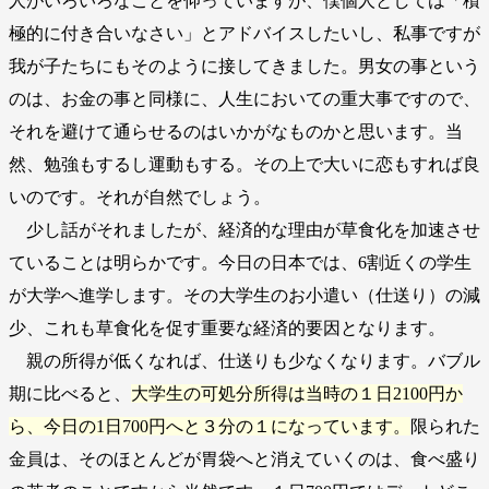
人がいろいろなことを仰っていますが、僕個人としては「積
極的に付き合いなさい」とアドバイスしたいし、私事ですが
我が子たちにもそのように接してきました。男女の事という
のは、お金の事と同様に、人生においての重大事ですので、
それを避けて通らせるのはいかがなものかと思います。当
然、勉強もするし運動もする。その上で大いに恋もすれば良
いのです。それが自然でしょう。
少し話がそれましたが、経済的な理由が草食化を加速させ
ていることは明らかです。今日の日本では、6割近くの学生
が大学へ進学します。その大学生のお小遣い（仕送り）の減
少、これも草食化を促す重要な経済的要因となります。
親の所得が低くなれば、仕送りも少なくなります。バブル
期に比べると、
大学生の可処分所得は当時の１日2100円か
ら、今日の1日700円へと３分の１になっています。
限られた
金員は、そのほとんどが胃袋へと消えていくのは、食べ盛り