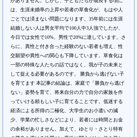
がありません。しかし、子どもたちが成長する頃に
は、生涯未婚率の上昇や若者の草食化が、もはや人
ごとでは済まない問題になります。35年前には生涯
結婚しない人は男女平均で100人中3人強でしたが、
今日では女性で10%、男性で20%に達しています。さ
らに、異性と付き合った経験のない若者も増え、性
交願望や異性への関心も下降しています。草食化は
一部の特殊な人たちの話ではなく、我が子の未来と
して捉える必要があるのです。 勝負から逃げない子
を育てます 本記事の結論は、家庭で「勝負から逃げ
ない」姿勢を育て、将来自分の力で自分の家族を作
っていける頼もしい子に育てることです。低迷する
経済による所得の二極化、大学生のお小遣いの減
少、学業の忙しさなどにより、若者には時間とお金
の余裕がありません。加えて、ゆとり・さとり特有