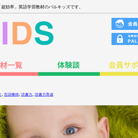
「超効率」英語学習教材のパルキッズです。
,
,
,
文
言語獲得
読書力
読書力育成