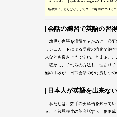
http://palkids.co.jp/palkids-webmagazine/tokushu-1005/
船津洋『子どもはどうしてコトバを身につける？』(
| 会話の練習で英語の習
幼児が言語を獲得するために、必要
ッシュカードによる語彙の強化？絵本
スなども良さそうですね。とまぁ、こ
確かに、それらの方法も一理ありそ
極の手段が、日常会話のかけ流しなの
| 日本人が英語を出来な
私たちは、数千の英単語を知ってい
３、４歳児程度の英会話すら、まま成