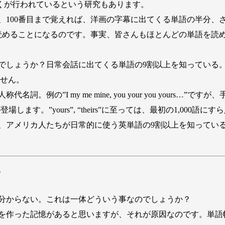
割近くが行われているという研究もあります。
00番目まで覚えれば、洋画の字幕に出てくる単語の半分、さら
読めることになるのです。事実、皆さんもほとんどの単語を読
しょうか？日常会話に出てくる単語の9割以上を知っている
ません。
例の”I my me mine, you your you yours…
場します。”yours”, “theirs”に至っては、最初の1,000語
アメリカ人たちが日常的に使う英単語の9割以上を知ってい
？
分からない。これは一体どういう事なのでしょうか？
を作った記憶があると思いますが、それが原因なのです。単語