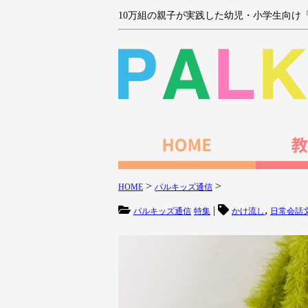
10万組の親子が実践した幼児・小学生向け
>
>
HOME
パルキッズ通信
|
,
パルキッズ通信
特集
かけ流し
日常会話