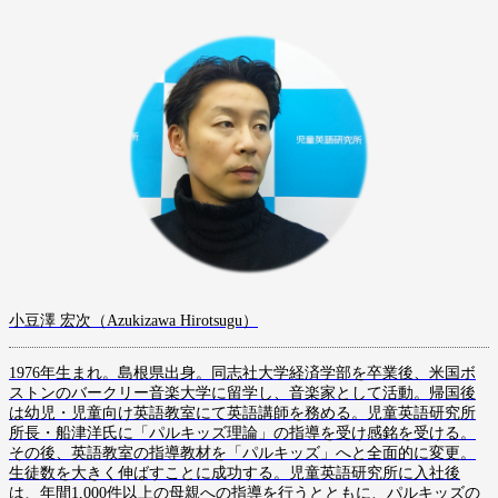
小豆澤 宏次（Azukizawa Hirotsugu）
1976年生まれ。島根県出身。同志社大学経済学部を卒業後、米国ボ
ストンのバークリー音楽大学に留学し、音楽家として活動。帰国後
は幼児・児童向け英語教室にて英語講師を務める。児童英語研究所
所長・船津洋氏に「パルキッズ理論」の指導を受け感銘を受ける。
その後、英語教室の指導教材を「パルキッズ」へと全面的に変更。
生徒数を大きく伸ばすことに成功する。児童英語研究所に入社後
は、年間1,000件以上の母親への指導を行うとともに、パルキッズの