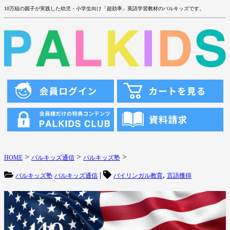
10万組の親子が実践した幼児・小学生向け「超効率」英語学習教材のパルキッズです。
>
>
>
HOME
パルキッズ通信
パルキッズ塾
|
,
パルキッズ塾
パルキッズ通信
バイリンガル教育
言語獲得