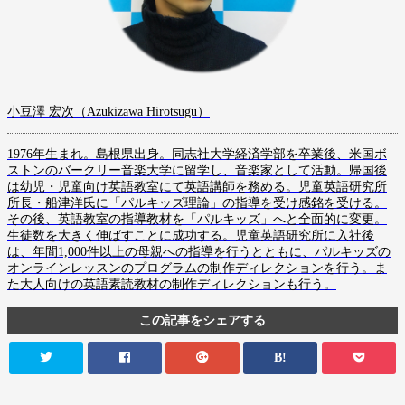
小豆澤 宏次（Azukizawa Hirotsugu）
1976年生まれ。島根県出身。同志社大学経済学部を卒業後、米国ボ
ストンのバークリー音楽大学に留学し、音楽家として活動。帰国後
は幼児・児童向け英語教室にて英語講師を務める。児童英語研究所
所長・船津洋氏に「パルキッズ理論」の指導を受け感銘を受ける。
その後、英語教室の指導教材を「パルキッズ」へと全面的に変更。
生徒数を大きく伸ばすことに成功する。児童英語研究所に入社後
は、年間1,000件以上の母親への指導を行うとともに、パルキッズの
オンラインレッスンのプログラムの制作ディレクションを行う。ま
た大人向けの英語素読教材の制作ディレクションも行う。
この記事をシェアする
B!