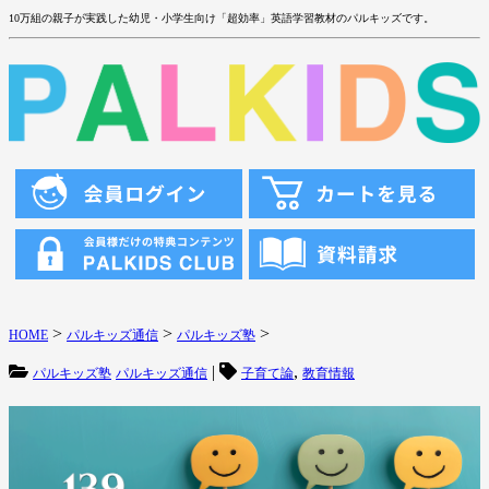
10万組の親子が実践した幼児・小学生向け「超効率」英語学習教材のパルキッズです。
>
>
>
HOME
パルキッズ通信
パルキッズ塾
|
,
パルキッズ塾
パルキッズ通信
子育て論
教育情報