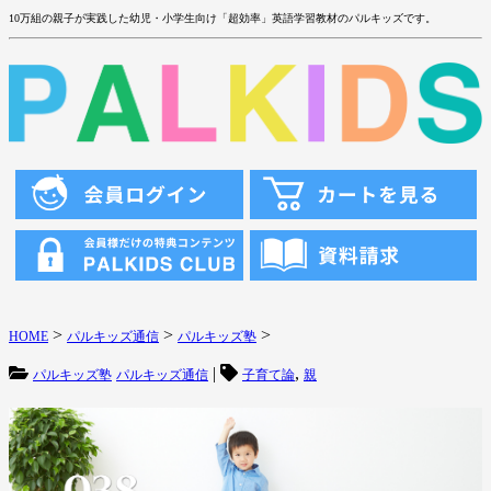
10万組の親子が実践した幼児・小学生向け「超効率」英語学習教材のパルキッズです。
>
>
>
HOME
パルキッズ通信
パルキッズ塾
|
,
パルキッズ塾
パルキッズ通信
子育て論
親