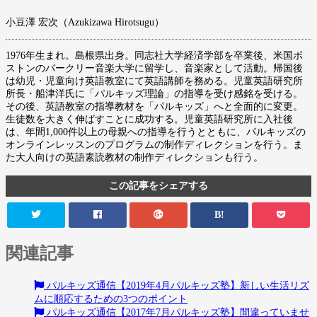
小豆澤 宏次（Azukizawa Hirotsugu）
1976年生まれ。島根県出身。同志社大学経済学部を卒業後、米国ボ
ストンのバークリー音楽大学に留学し、音楽家として活動。帰国後
は幼児・児童向け英語教室にて英語講師を務める。児童英語研究所
所長・船津洋氏に「パルキッズ理論」の指導を受け感銘を受ける。
その後、英語教室の指導教材を「パルキッズ」へと全面的に変更。
生徒数を大きく伸ばすことに成功する。児童英語研究所に入社後
は、年間1,000件以上の母親への指導を行うとともに、パルキッズの
オンラインレッスンのプログラムの制作ディレクションを行う。ま
た大人向けの英語素読教材の制作ディレクションも行う。
この記事をシェアする
B!
関連記事
パルキッズ通信【2019年4月パルキッズ塾】新しい生活リズ
ムに順応するための3つのポイント
パルキッズ通信【2017年7月パルキッズ塾】間違っていませ