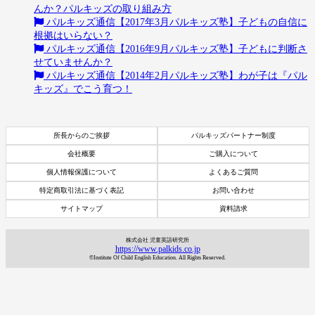
んか？パルキッズの取り組み方
パルキッズ通信【2017年3月パルキッズ塾】子どもの自信に
根拠はいらない？
パルキッズ通信【2016年9月パルキッズ塾】子どもに判断さ
せていませんか？
パルキッズ通信【2014年2月パルキッズ塾】わが子は『パル
キッズ』でこう育つ！
所長からのご挨拶
パルキッズパートナー制度
会社概要
ご購入について
個人情報保護について
よくあるご質問
特定商取引法に基づく表記
お問い合わせ
サイトマップ
資料請求
株式会社 児童英語研究所
https://www.palkids.co.jp
©Institute Of Child English Education. All Rights Reserved.