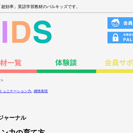
「超効率」英語学習教材のパルキッズです。
>
,
ミュニケーション力
感情表現
てジャーナル
ーション力の育て方