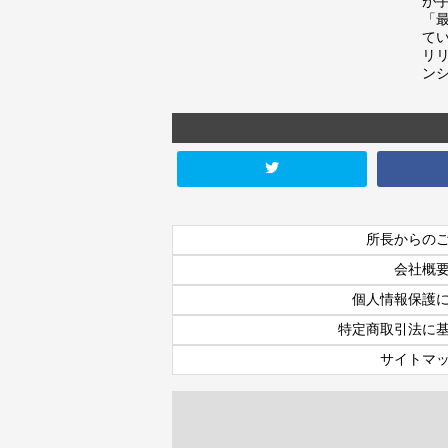
が
「
て
リ
ン
所長からの
会社概
個人情報保護
特定商取引法に
サイトマ