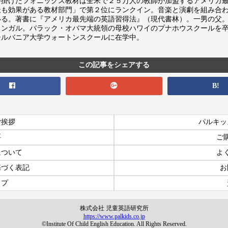
手掛けたフォニックス教材は全米で２５万人の教師が加盟するアメリカ最大
最も効果がある教材部門」で第２位にランクイン。音楽と演劇を組み合
いる。著書に『アメリカ最先端の英語習得法』（現代書林）。一男の父
リンガル。バラック・オバマ大統領の母校ハワイのプナホウスクールを
シルバニア大学ウォートンスクールに在学中。
この記事をシェアする
B!
ご挨拶
パルキッ
要
ご
について
よ
基づく表記
お
ップ
株式会社 児童英語研究所
https://www.palkids.co.jp
©Institute Of Child English Education. All Rights Reserved.