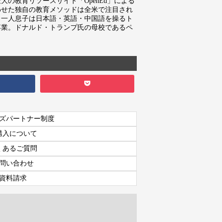
の教育リソースサイト「OpenEd」による
わせた独自の教育メソッドは全米で注目され
。一人息子は日本語・英語・中国語を操るト
卒業。ドナルド・トランプ氏の母校であるペ
ズパートナー制度
購入について
くあるご質問
問い合わせ
資料請求
資料請求
7日間体験レッスン
付き