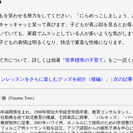
る
もを笑わせる努力をしてください。「にらめっこしましょう、
キャッキャッと笑って喜びます。子どもが喜ぶ顔を見るとお母
いていても、家庭でムスッとしている人が多いような気がしま
子どもの表情は明るくなり、快活で素直な性格になります。
て方について、詳しくは拙著『
世界標準の子育て
』をご一読く
ンレッスンをさらに楽しむグッズを紹介（後編）」
|
次の記事
徹（Funatsu Toru）
66年福岡県生まれ。1990年明治大学経営学部卒業。教育コンサルタント。米国
会社勤務を経て幼児教育の権威、七田眞氏に師事。「パルキッズ」「パ
教材制作に従事。2001年ハワイ州、ホノルルにて移民のための学習塾TLC for K
リフォルニア州トーランス校を設立。アジア諸国からの移民子弟を中心に4