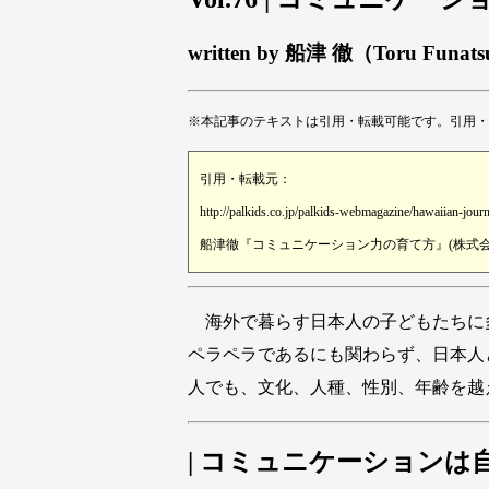
written by 船津 徹（Toru Funat
※本記事のテキストは引用・転載可能です。引用・
引用・転載元：
http://palkids.co.jp/palkids-webmagazine/hawaiian-jour
船津徹『コミュニケーション力の育て方』(株式会社
海外で暮らす日本人の子どもたちに
ペラペラであるにも関わらず、日本人
人でも、文化、人種、性別、年齢を越
| コミュニケーションは