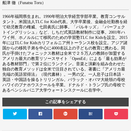
船津 徹（Funatsu Toru）
1966年福岡県生まれ。1990年明治大学経営学部卒業。教育コンサル
タント。米国法人TLC for Kids代表。大学卒業後、金融会社勤務を経
て幼児教育の権威、七田眞氏に師事。「パルキッズ」「パーフェク
トイングリッシュ」など、しちだ式英語教材制作に従事。2001年ハ
ワイ州、ホノルルにて移民のための学習塾TLC for Kidsを設立。2015
年にはTLC for Kidsカリフォルニア州トーランス校を設立。アジア諸
国からの移民子弟を中心に4000名以上の子どもの教育に携わる。同
氏が手掛けたフォニックス教材は全米で２５万人の教師が加盟する
アメリカ最大の教育リソースサイト「OpenEd」による「最も効果が
ある教材部門」で第２位にランクイン。音楽と演劇を組み合わせた
独自の教育メソッドは全米で注目されている。著書に『アメリカ最
先端の英語習得法』（現代書林）。一男の父。一人息子は日本語・
英語・中国語を操るトリリンガル。バラック・オバマ大統領の母校
ハワイのプナホウスクールを卒業。ドナルド・トランプ氏の母校で
あるペンシルバニア大学ウォートンスクールに在学中。
この記事をシェアする
B!