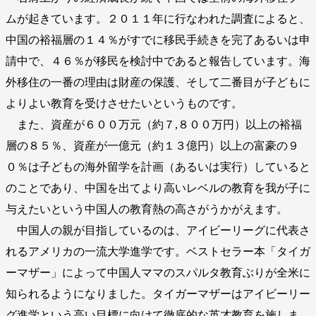
ムが起きています。２０１１年に行なわれた調査によると、
中国の裕福層の１４％がすでに移民手続きを完了あるいは申
請中で、４６％が移民を検討中であると報告しています。海
外移住の一番の理由は財産の保護、そして二番目が子どもに
よりよい教育を受けさせたいというものです。
また、資産が６００万元（約７,８００万円）以上の裕福
層の８５％、資産が一億元（約１３億円）以上の富豪の９
０％は子どもの海外留学を計画（あるいは実行）していると
のことであり、中国を出てより高いレベルの教育を我が子に
与えたいという中国人の教育熱の高さがうかがえます。
中国人の親が目指しているのは、アイビーリーグに代表さ
れるアメリカの一流大学進学です。ベストセラー本「タイガ
ーマザー」によって中国人ママのスパルタ教育ぶりが全米に
知られるようになりました。タイガーマザーはアイビーリー
グ進学という高い目標に向けて徹底的な英才教育を施しま