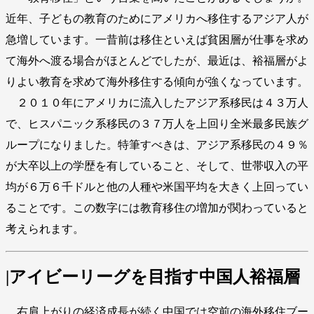
近年、子どもの教育のためにアメリカへ移住するアジア人が
急増しています。一昔前は移住といえば貧困層が仕事を求め
て海外へ渡る場合がほとんどでしたが、最近は、裕福層がよ
りよい教育を求めて海外移住する傾向が強くなっています。
２０１０年にアメリカに流入したアジア系移民は４３万人
で、ヒスパニック系移民の３７万人を上回り全米最多民族グ
ループになりました。特筆すべきは、アジア系移民の４９％
が大卒以上の学歴を有していること、そして、世帯収入の平
均が６万６千ドルと他の人種や米国平均を大きく上回ってい
ることです。この数字には教育移住の増加が関わっていると
考えられます。
|アイビーリーグを目指す中国人裕福層
右肩上がりの経済成長が続く中国では空前の海外移住ブー