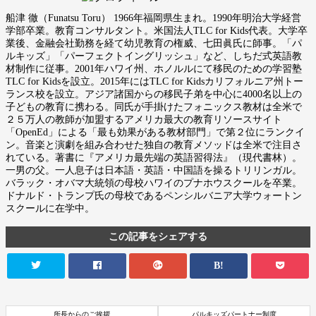
船津 徹（Funatsu Toru） 1966年福岡県生まれ。1990年明治大学経営
学部卒業。教育コンサルタント。米国法人TLC for Kids代表。大学卒
業後、金融会社勤務を経て幼児教育の権威、七田眞氏に師事。「パ
ルキッズ」「パーフェクトイングリッシュ」など、しちだ式英語教
材制作に従事。2001年ハワイ州、ホノルルにて移民のための学習塾
TLC for Kidsを設立。2015年にはTLC for Kidsカリフォルニア州トー
ランス校を設立。アジア諸国からの移民子弟を中心に4000名以上の
子どもの教育に携わる。同氏が手掛けたフォニックス教材は全米で
２５万人の教師が加盟するアメリカ最大の教育リソースサイト
「OpenEd」による「最も効果がある教材部門」で第２位にランクイ
ン。音楽と演劇を組み合わせた独自の教育メソッドは全米で注目さ
れている。著書に『アメリカ最先端の英語習得法』（現代書林）。
一男の父。一人息子は日本語・英語・中国語を操るトリリンガル。
バラック・オバマ大統領の母校ハワイのプナホウスクールを卒業。
ドナルド・トランプ氏の母校であるペンシルバニア大学ウォートン
スクールに在学中。
この記事をシェアする
B!
所長からのご挨拶
パルキッズパートナー制度