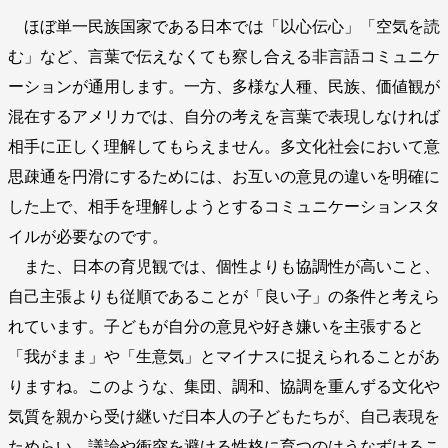
ほぼ単一民族国家である日本では「以心伝心」「空気を読
む」など、言葉で伝えなくても察し合える非言語コミュニケ
ーションが通用します。一方、多様な人種、民族、価値観が
混在するアメリカでは、自分の考えを言葉で表現しなければ
相手に正しく理解してもらえません。多文化社会において意
思疎通を円滑にするためには、お互いの意見の違いを明確に
した上で、相手を理解しようとするコミュニケーションスタ
イルが必要なのです。
また、日本の育児観では、個性よりも協調性が高いこと、
自己主張よりも従順であることが「良い子」の条件と考えら
れています。子どもが自分の意見や好き嫌いを主張すると
「我がまま」や「生意気」とマイナスに捉えられることがあ
りますね。このような、集団、調和、協調を重んずる文化や
気質を親から受け継いだ日本人の子どもたちが、自己表現を
ためらい、議論や衝突を避ける性格に育つのはうなずけるこ