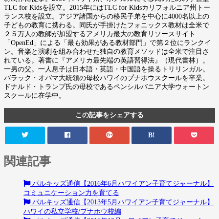
TLC for Kidsを設立。2015年にはTLC for Kidsカリフォルニア州トー
ランス校を設立。アジア諸国からの移民子弟を中心に4000名以上の
子どもの教育に携わる。同氏が手掛けたフォニックス教材は全米で
２５万人の教師が加盟するアメリカ最大の教育リソースサイト
「OpenEd」による「最も効果がある教材部門」で第２位にランクイ
ン。音楽と演劇を組み合わせた独自の教育メソッドは全米で注目さ
れている。著書に『アメリカ最先端の英語習得法』（現代書林）。
一男の父。一人息子は日本語・英語・中国語を操るトリリンガル。
バラック・オバマ大統領の母校ハワイのプナホウスクールを卒業。
ドナルド・トランプ氏の母校であるペンシルバニア大学ウォートン
スクールに在学中。
この記事をシェアする
B!
関連記事
パルキッズ通信【2016年6月ハワイアン子育てジャーナル】
コミュニケーション力を育てる
パルキッズ通信【2013年5月ハワイアン子育てジャーナル】
ハワイの私立学校/プナホウ校編