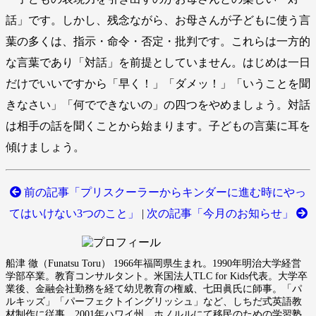
話」です。しかし、残念ながら、お母さんが子どもに使う言
葉の多くは、指示・命令・否定・批判です。これらは一方的
な言葉であり「対話」を前提としていません。はじめは一日
だけでいいですから「早く！」「ダメッ！」「いうことを聞
きなさい」「何でできないの」の四つをやめましょう。対話
は相手の話を聞くことから始まります。子どもの言葉に耳を
傾けましょう。
前の記事「プリスクーラーからキンダーに進む時にやっ
てはいけない3つのこと」
|
次の記事「今月のお知らせ」
船津 徹（Funatsu Toru） 1966年福岡県生まれ。1990年明治大学経営
学部卒業。教育コンサルタント。米国法人TLC for Kids代表。大学卒
業後、金融会社勤務を経て幼児教育の権威、七田眞氏に師事。「パ
ルキッズ」「パーフェクトイングリッシュ」など、しちだ式英語教
材制作に従事。2001年ハワイ州、ホノルルにて移民のための学習塾