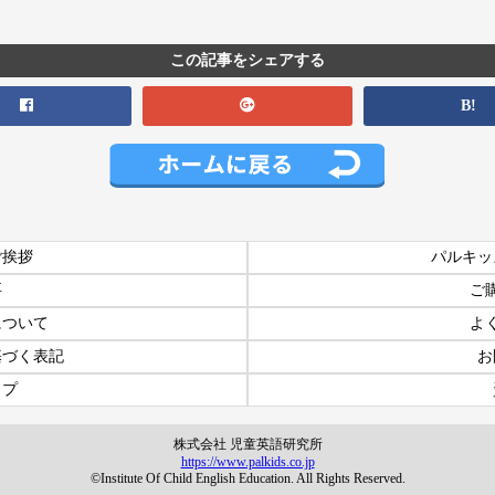
この記事をシェアする
B!
ご挨拶
パルキッ
要
ご
について
よ
基づく表記
お
ップ
株式会社 児童英語研究所
https://www.palkids.co.jp
©Institute Of Child English Education. All Rights Reserved.