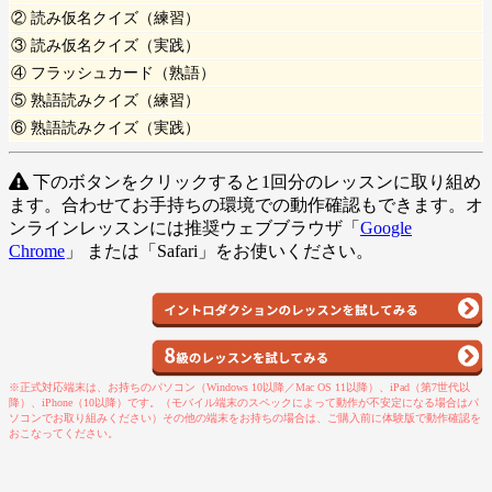
② 読み仮名クイズ（練習）
③ 読み仮名クイズ（実践）
④ フラッシュカード（熟語）
⑤ 熟語読みクイズ（練習）
⑥ 熟語読みクイズ（実践）
下のボタンをクリックすると1回分のレッスンに取り組め
ます。合わせてお手持ちの環境での動作確認もできます。オ
ンラインレッスンには推奨ウェブブラウザ「
Google
Chrome
」 または「Safari」をお使いください。
※正式対応端末は、お持ちのパソコン（Windows 10以降／Mac OS 11以降）、iPad（第7世代以
降）、iPhone（10以降）です。（モバイル端末のスペックによって動作が不安定になる場合はパ
ソコンでお取り組みください）その他の端末をお持ちの場合は、ご購入前に体験版で動作確認を
おこなってください。