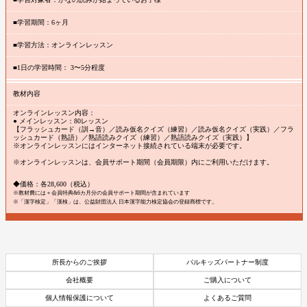
■学習期間：6ヶ月
■学習方法：オンラインレッスン
■1日の学習時間： 3〜5分程度
教材内容
オンラインレッスン内容：
● メインレッスン：80レッスン
【フラッシュカード（訓→音）／読み仮名クイズ（練習）／読み仮名クイズ（実践）／フラ
ッシュカード（熟語）／熟語読みクイズ（練習）／熟語読みクイズ（実践）】
※オンラインレッスンにはインターネット接続されている端末が必要です。
※オンラインレッスンは、会員サポート期間（会員期限）内にご利用いただけます。
◆価格：各28,600（税込）
※教材費には＋会員特典&6カ月分の会員サポート期間が含まれています
※「漢字検定」「漢検」は、公益財団法人 日本漢字能力検定協会の登録商標です。
所長からのご挨拶
パルキッズパートナー制度
会社概要
ご購入について
個人情報保護について
よくあるご質問