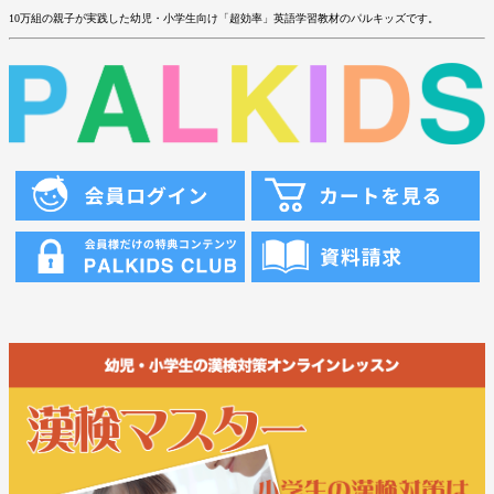
10万組の親子が実践した幼児・小学生向け「超効率」英語学習教材のパルキッズです。