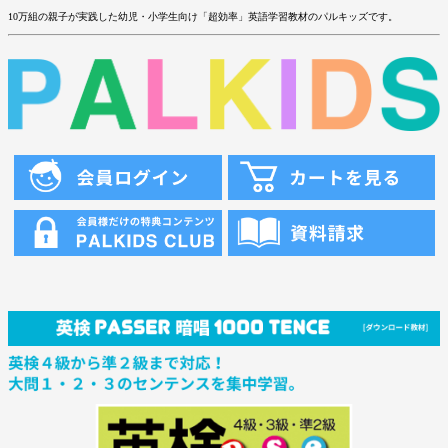
10万組の親子が実践した幼児・小学生向け「超効率」英語学習教材のパルキッズです。