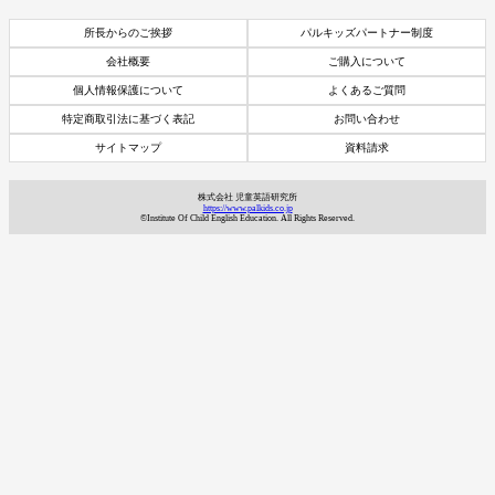
所長からのご挨拶
パルキッズパートナー制度
会社概要
ご購入について
個人情報保護について
よくあるご質問
特定商取引法に基づく表記
お問い合わせ
サイトマップ
資料請求
株式会社 児童英語研究所
https://www.palkids.co.jp
©Institute Of Child English Education. All Rights Reserved.
資料請求
7日間体験レッスン
付き