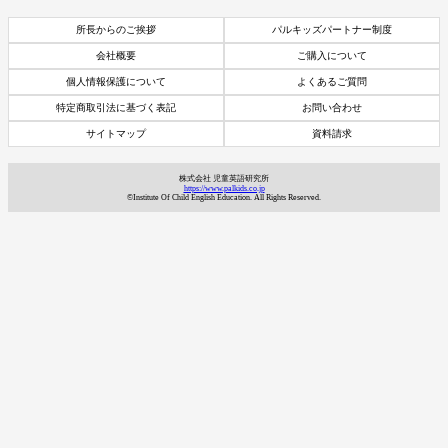
所長からのご挨拶
パルキッズパートナー制度
会社概要
ご購入について
個人情報保護について
よくあるご質問
特定商取引法に基づく表記
お問い合わせ
サイトマップ
資料請求
株式会社 児童英語研究所
https://www.palkids.co.jp
©Institute Of Child English Education. All Rights Reserved.
資料請求
7日間体験レッスン
付き