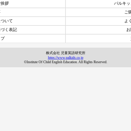
ご挨拶
パルキッ
要
ご
について
よ
基づく表記
お
ップ
株式会社 児童英語研究所
https://www.palkids.co.jp
©Institute Of Child English Education. All Rights Reserved.