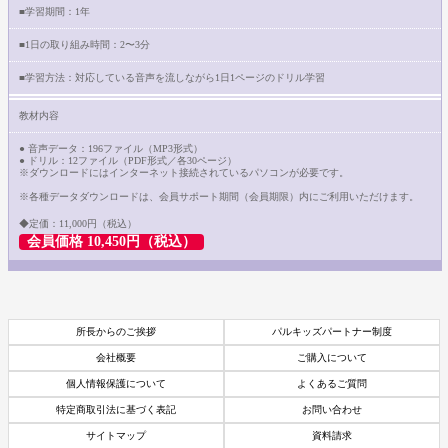
■学習期間：1年
■1日の取り組み時間：2〜3分
■学習方法：対応している音声を流しながら1日1ページのドリル学習
教材内容
● 音声データ：196ファイル（MP3形式）
● ドリル：12ファイル（PDF形式／各30ページ）
※ダウンロードにはインターネット接続されているパソコンが必要です。
※各種データダウンロードは、会員サポート期間（会員期限）内にご利用いただけます。
◆定価：11,000円（税込）
会員価格 10,450円（税込）
所長からのご挨拶
パルキッズパートナー制度
会社概要
ご購入について
個人情報保護について
よくあるご質問
特定商取引法に基づく表記
お問い合わせ
サイトマップ
資料請求