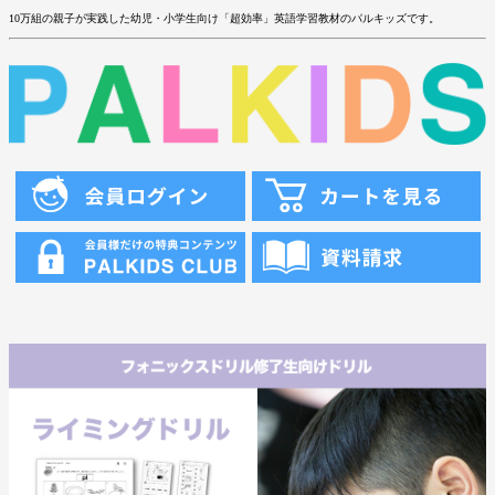
10万組の親子が実践した幼児・小学生向け「超効率」英語学習教材のパルキッズです。