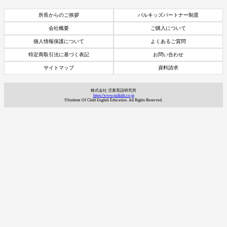
所長からのご挨拶
パルキッズパートナー制度
会社概要
ご購入について
個人情報保護について
よくあるご質問
特定商取引法に基づく表記
お問い合わせ
サイトマップ
資料請求
株式会社 児童英語研究所
https://www.palkids.co.jp
©Institute Of Child English Education. All Rights Reserved.
資料請求
7日間体験レッスン
付き