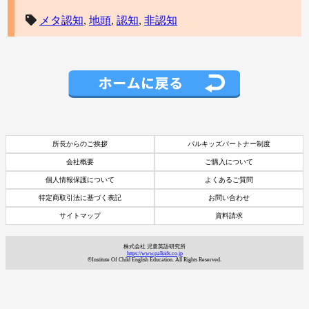
メタ認知
,
地頭
,
認知
,
非認知
所長からのご挨拶
パルキッズパートナー制度
会社概要
ご購入について
個人情報保護について
よくあるご質問
特定商取引法に基づく表記
お問い合わせ
サイトマップ
資料請求
株式会社 児童英語研究所
https://www.palkids.co.jp
©Institute Of Child English Education. All Rights Reserved.
資料請求
7日間体験レッスン
付き