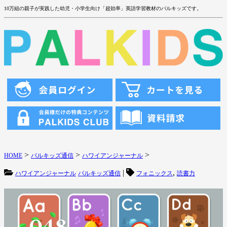
10万組の親子が実践した幼児・小学生向け「超効率」英語学習教材のパルキッズです。
>
>
>
HOME
パルキッズ通信
ハワイアンジャーナル
|
,
ハワイアンジャーナル
パルキッズ通信
フォニックス
読書力