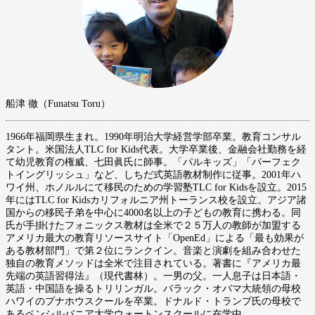
船津 徹（Funatsu Toru）
1966年福岡県生まれ。1990年明治大学経営学部卒業。教育コンサル
タント。米国法人TLC for Kids代表。大学卒業後、金融会社勤務を経
て幼児教育の権威、七田眞氏に師事。「パルキッズ」「パーフェク
トイングリッシュ」など、しちだ式英語教材制作に従事。2001年ハ
ワイ州、ホノルルにて移民のための学習塾TLC for Kidsを設立。2015
年にはTLC for Kidsカリフォルニア州トーランス校を設立。アジア諸
国からの移民子弟を中心に4000名以上の子どもの教育に携わる。同
氏が手掛けたフォニックス教材は全米で２５万人の教師が加盟する
アメリカ最大の教育リソースサイト「OpenEd」による「最も効果が
ある教材部門」で第２位にランクイン。音楽と演劇を組み合わせた
独自の教育メソッドは全米で注目されている。著書に『アメリカ最
先端の英語習得法』（現代書林）。一男の父。一人息子は日本語・
英語・中国語を操るトリリンガル。バラック・オバマ大統領の母校
ハワイのプナホウスクールを卒業。ドナルド・トランプ氏の母校で
あるペンシルバニア大学ウォートンスクールに在学中。