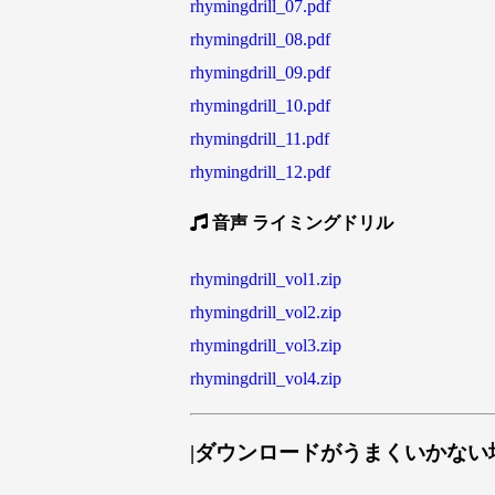
rhymingdrill_07.pdf
rhymingdrill_08.pdf
rhymingdrill_09.pdf
rhymingdrill_10.pdf
rhymingdrill_11.pdf
rhymingdrill_12.pdf
音声 ライミングドリル
rhymingdrill_vol1.zip
rhymingdrill_vol2.zip
rhymingdrill_vol3.zip
rhymingdrill_vol4.zip
|ダウンロードがうまくいかない