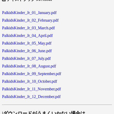
PalkidsKinder_Jr_01_January.pdf
PalkidsKinder_Jr_02_February.pdf
PalkidsKinder_Jr_03_March.pdf
PalkidsKinder_Jr_04_April.pdf
PalkidsKinder_Jr_05_May.pdf
PalkidsKinder_Jr_06_June.pdf
PalkidsKinder_Jr_07_July.pdf
PalkidsKinder_Jr_08_August.pdf
PalkidsKinder_Jr_09_September.pdf
PalkidsKinder_Jr_10_October.pdf
PalkidsKinder_Jr_11_November.pdf
PalkidsKinder_Jr_12_December.pdf
|ダウンロードがうまくいかない場合は