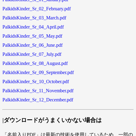
PalkidsKinder_Sr_02_February.pdf
PalkidsKinder_Sr_03_March.pdf
PalkidsKinder_Sr_04_April.pdf
PalkidsKinder_Sr_05_May.pdf
PalkidsKinder_Sr_06_June.pdf
PalkidsKinder_Sr_07_July.pdf
PalkidsKinder_Sr_08_August.pdf
PalkidsKinder_Sr_09_September.pdf
PalkidsKinder_Sr_10_October.pdf
PalkidsKinder_Sr_11_November.pdf
PalkidsKinder_Sr_12_December.pdf
|ダウンロードがうまくいかない場合は
「名前入りPDF」は最新の技術を使用しているため、一部の